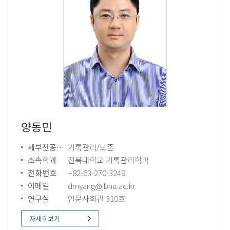
양동민
세부전공분야
기록관리/보존
소속학과
전북대학교 기록관리학과
전화번호
+82-63-270-3249
이메일
dmyang@jbnu.ac.kr
연구실
인문사회관 310호
자세히보기