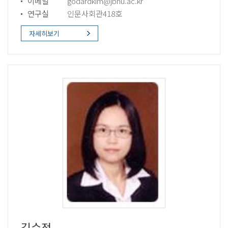
이메일
godardkim@jbnu.ac.kr
연구실
인문사회관418호
자세히보기
김수정