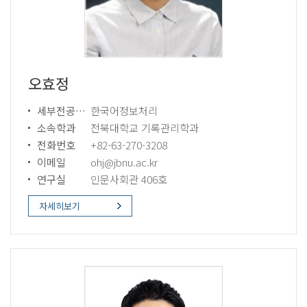
오효정
세부전공분야
한국어정보처리
소속학과
전북대학교 기록관리학과
전화번호
+82-63-270-3208
이메일
ohj@jbnu.ac.kr
연구실
인문사회관 406호
자세히보기