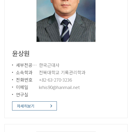
윤상원
세부전공분야
한국근대사
소속학과
전북대학교 기록관리학과
전화번호
+82-63-270-3236
이메일
krhis90@hanmail.net
연구실
자세히보기