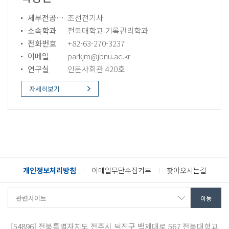
세부전공분야
조선전기사
소속학과
전북대학교 기록관리학과
전화번호
+82-63-270-3237
이메일
parkjm@jbnu.ac.kr
연구실
인문사회관 420호
자세히보기
개인정보처리방침
이메일무단수집거부
찾아오시는길
[54896]
전북특별자치도 전주시 덕진구 백제대로 567
전북대학교