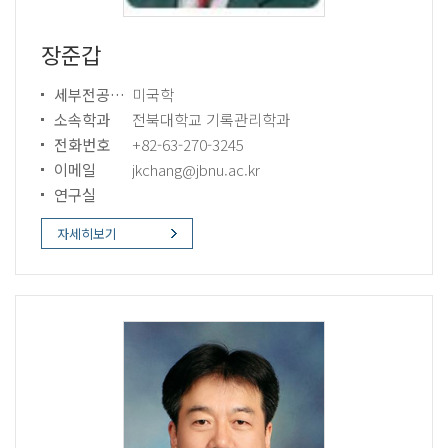
장준갑
세부전공분야
미국학
소속학과
전북대학교 기록관리학과
전화번호
+82-63-270-3245
이메일
jkchang@jbnu.ac.kr
연구실
자세히보기