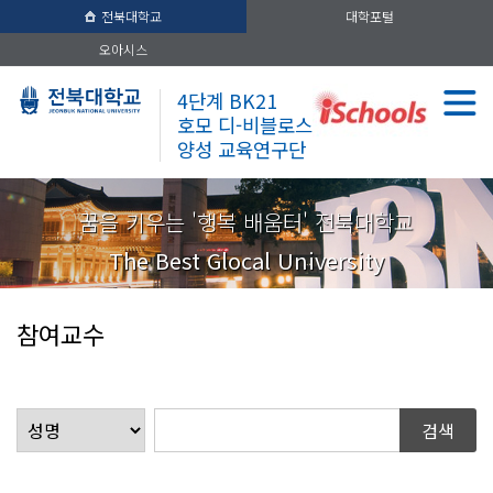
전북대학교
대학포털
오아시스
4단계 BK21
호모 디-비블로스
양성 교육연구단
꿈을 키우는 '행복 배움터' 전북대학교
The Best Glocal University
참여교수