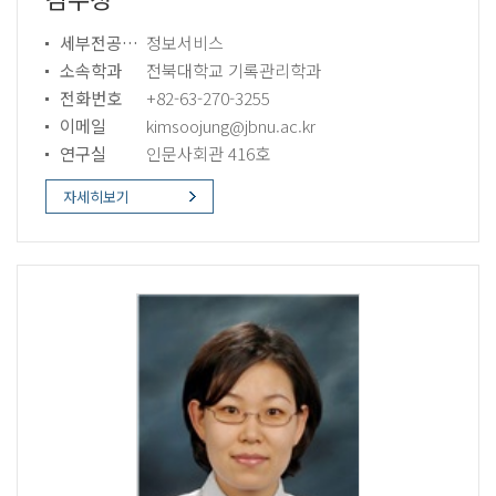
세부전공분야
정보서비스
소속학과
전북대학교 기록관리학과
전화번호
+82-63-270-3255
이메일
kimsoojung@jbnu.ac.kr
연구실
인문사회관 416호
자세히보기