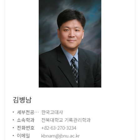
김병남
세부전공분야
한국고대사
소속학과
전북대학교 기록관리학과
전화번호
+82-63-270-3234
이메일
kbnam@jbnu.ac.kr