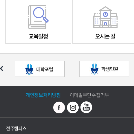
교육일정
오시는 길
개인정보처리방침
이메일무단수집거부
전주캠퍼스