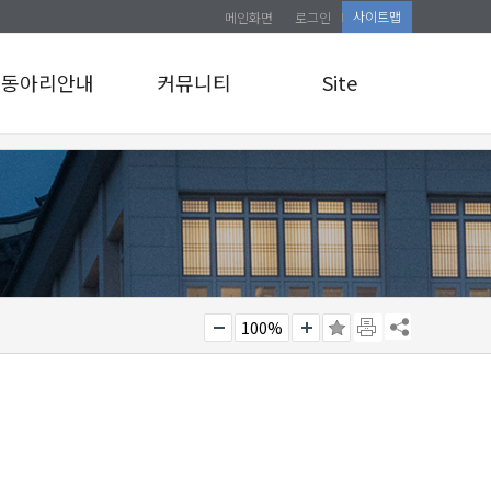
사이트맵
메인화면
로그인
동아리안내
커뮤니티
Site
동아리안내
공지사항
로그인
앨범게시판
사이트맵
관리자 교육 신청
소식통
100%