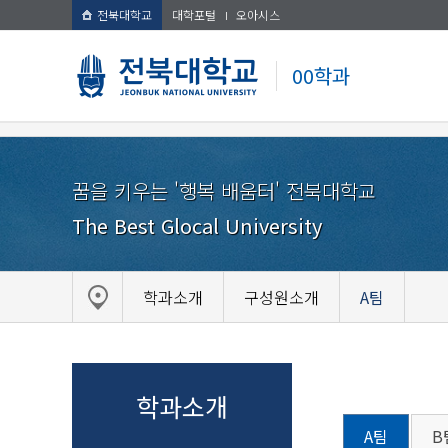
전북대학교
대학포털
오아시스
00학과
꿈을 키우는 '행복 배움터' 전북대학교
The Best Glocal University
학과소개
구성원소개
A팀
학과소개
A팀
B