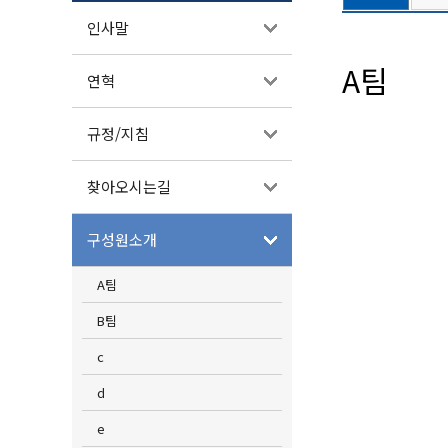
인사말
A팀
연혁
규정/지침
찾아오시는길
구성원소개
A팀
B팀
c
d
e