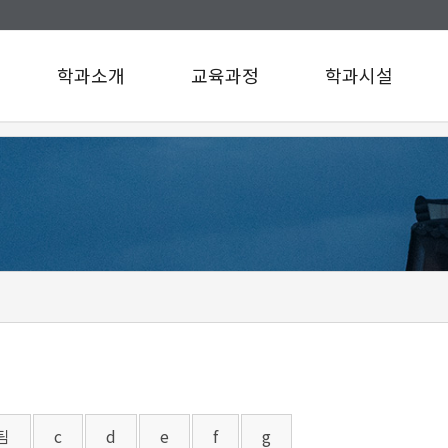
학과소개
교육과정
학과시설
인사말
교육과정
학과시설
연혁
설문조사
규정/지침
찾아오시는길
구성원소개
A팀
B팀
c
d
e
f
g
팀
c
d
e
f
g