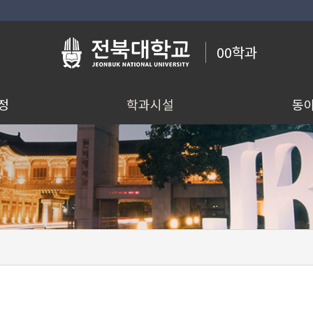
00학과
정
학과시설
동